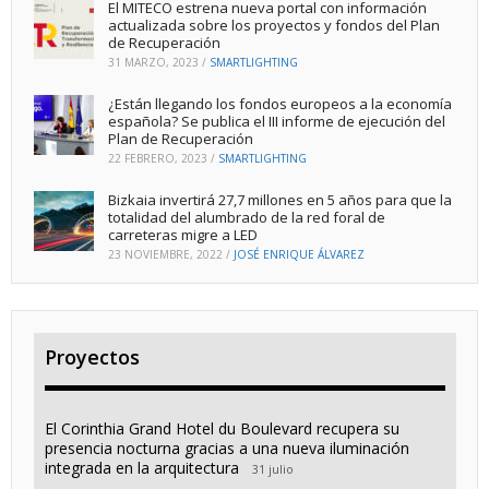
El MITECO estrena nueva portal con información
actualizada sobre los proyectos y fondos del Plan
de Recuperación
31 MARZO, 2023
/
SMARTLIGHTING
¿Están llegando los fondos europeos a la economía
española? Se publica el III informe de ejecución del
Plan de Recuperación
22 FEBRERO, 2023
/
SMARTLIGHTING
Bizkaia invertirá 27,7 millones en 5 años para que la
totalidad del alumbrado de la red foral de
carreteras migre a LED
23 NOVIEMBRE, 2022
/
JOSÉ ENRIQUE ÁLVAREZ
Proyectos
El Corinthia Grand Hotel du Boulevard recupera su
presencia nocturna gracias a una nueva iluminación
integrada en la arquitectura
31 julio