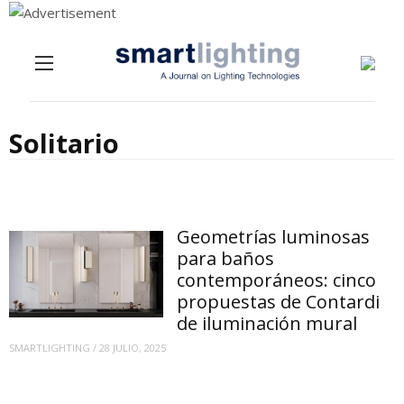
Menu
Skip to content
Solitario
Geometrías luminosas
para baños
contemporáneos: cinco
propuestas de Contardi
de iluminación mural
SMARTLIGHTING
/
28 JULIO, 2025