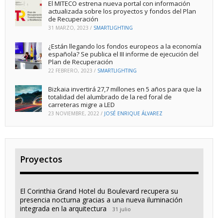
El MITECO estrena nueva portal con información
actualizada sobre los proyectos y fondos del Plan
de Recuperación
31 MARZO, 2023
/
SMARTLIGHTING
¿Están llegando los fondos europeos a la economía
española? Se publica el III informe de ejecución del
Plan de Recuperación
22 FEBRERO, 2023
/
SMARTLIGHTING
Bizkaia invertirá 27,7 millones en 5 años para que la
totalidad del alumbrado de la red foral de
carreteras migre a LED
23 NOVIEMBRE, 2022
/
JOSÉ ENRIQUE ÁLVAREZ
Proyectos
El Corinthia Grand Hotel du Boulevard recupera su
presencia nocturna gracias a una nueva iluminación
integrada en la arquitectura
31 julio