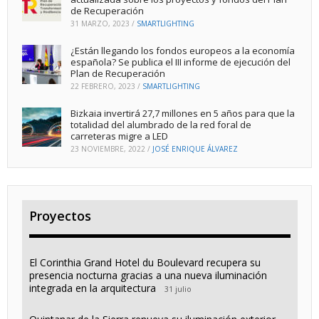
de Recuperación
31 MARZO, 2023
/
SMARTLIGHTING
¿Están llegando los fondos europeos a la economía
española? Se publica el III informe de ejecución del
Plan de Recuperación
22 FEBRERO, 2023
/
SMARTLIGHTING
Bizkaia invertirá 27,7 millones en 5 años para que la
totalidad del alumbrado de la red foral de
carreteras migre a LED
23 NOVIEMBRE, 2022
/
JOSÉ ENRIQUE ÁLVAREZ
Proyectos
El Corinthia Grand Hotel du Boulevard recupera su
presencia nocturna gracias a una nueva iluminación
integrada en la arquitectura
31 julio