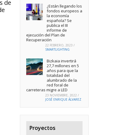
s de
¿Están llegando los
de
fondos europeos a
la economía
española? Se
publica el III
informe de
ejecución del Plan de
Recuperación
22 FEBRERO, 2023
/
SMARTLIGHTING
Bizkaia invertirá
27,7 millones en 5
años para que la
totalidad del
alumbrado de la
red foral de
carreteras migre a LED
23 NOVIEMBRE, 2022
/
JOSÉ ENRIQUE ÁLVAREZ
Proyectos