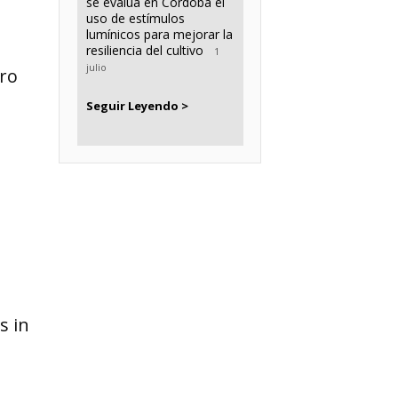
se evalúa en Córdoba el
uso de estímulos
lumínicos para mejorar la
resiliencia del cultivo
1
julio
oro
Seguir Leyendo >
s in