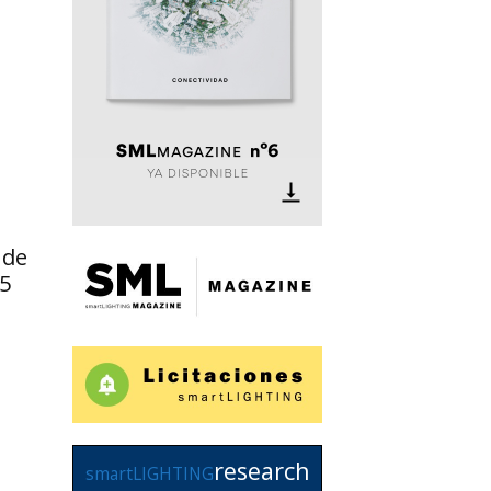
 de
 5
research
smartLIGHTING