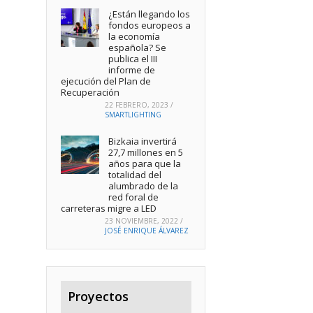
¿Están llegando los
fondos europeos a
la economía
española? Se
publica el III
informe de
ejecución del Plan de
Recuperación
22 FEBRERO, 2023
/
SMARTLIGHTING
Bizkaia invertirá
27,7 millones en 5
años para que la
totalidad del
alumbrado de la
red foral de
carreteras migre a LED
23 NOVIEMBRE, 2022
/
JOSÉ ENRIQUE ÁLVAREZ
Proyectos