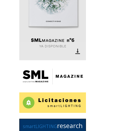
research
smartLIGHTING