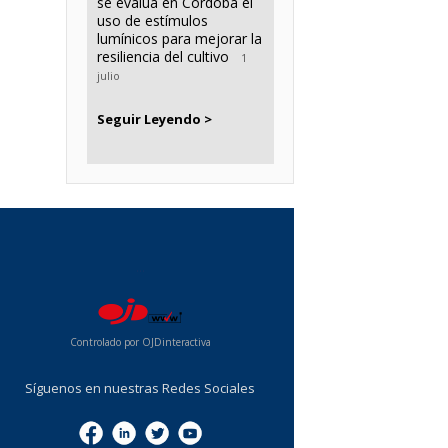
se evalúa en Córdoba el
uso de estímulos
lumínicos para mejorar la
resiliencia del cultivo
1
julio
Seguir Leyendo >
...
Controlado por OJDinteractiva
Síguenos en nuestras Redes Sociales