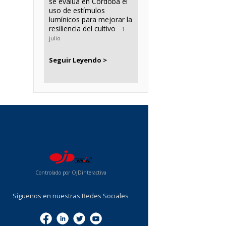
se evalúa en Córdoba el
uso de estímulos
lumínicos para mejorar la
resiliencia del cultivo
1
julio
Seguir Leyendo >
...
Controlado por OJDinteractiva
Síguenos en nuestras Redes Sociales