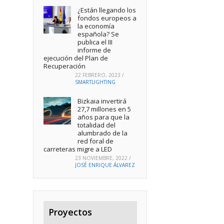
¿Están llegando los
fondos europeos a
la economía
española? Se
publica el III
informe de
ejecución del Plan de
Recuperación
22 FEBRERO, 2023
/
SMARTLIGHTING
Bizkaia invertirá
27,7 millones en 5
años para que la
totalidad del
alumbrado de la
red foral de
carreteras migre a LED
23 NOVIEMBRE, 2022
/
JOSÉ ENRIQUE ÁLVAREZ
Proyectos