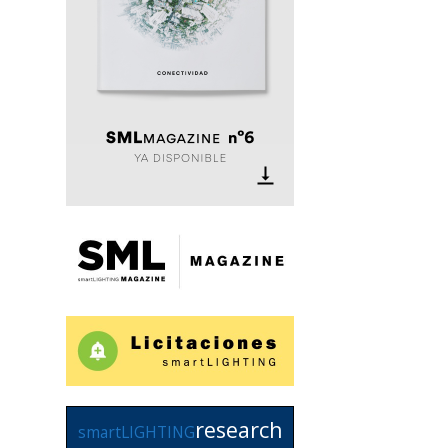
research
smartLIGHTING