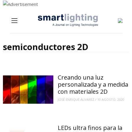
Menu
Skip to content
semiconductores 2D
Creando una luz
personalizada y a medida
con materiales 2D
JOSÉ ENRIQUE ÁLVAREZ
/
10 AGOSTO, 2020
LEDs ultra finos para la