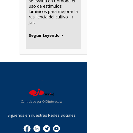
se evalúa en Córdoba el
uso de estímulos
lumínicos para mejorar la
resiliencia del cultivo
1
julio
Seguir Leyendo >
...
Controlado por OJDinteractiva
Síguenos en nuestras Redes Sociales