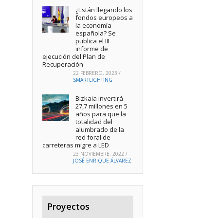
¿Están llegando los
fondos europeos a
la economía
española? Se
publica el III
informe de
ejecución del Plan de
Recuperación
22 FEBRERO, 2023
/
SMARTLIGHTING
Bizkaia invertirá
27,7 millones en 5
años para que la
totalidad del
alumbrado de la
red foral de
carreteras migre a LED
23 NOVIEMBRE, 2022
/
JOSÉ ENRIQUE ÁLVAREZ
Proyectos