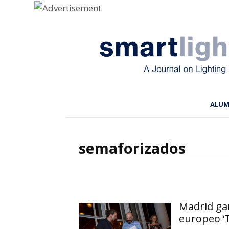
Menu
Skip to content
ALU
semaforizados
Madrid ga
europeo ‘T