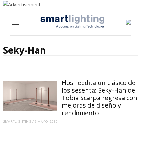
Menu
Skip to content
Seky-Han
Flos reedita un clásico de
los sesenta: Seky-Han de
Tobia Scarpa regresa con
mejoras de diseño y
rendimiento
SMARTLIGHTING
/
8 MAYO, 2025