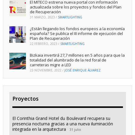
El MITECO estrena nueva portal con información
actualizada sobre los proyectos y fondos del Plan
de Recuperación
31 MARZO, 2023
/
SMARTLIGHTING
¿Están llegando los fondos europeos a la economía
española? Se publica el III informe de ejecución del
Plan de Recuperación
22 FEBRERO, 2023
/
SMARTLIGHTING
Bizkaia invertirá 27,7 millones en 5 años para que la
totalidad del alumbrado de la red foral de
carreteras migre a LED
23 NOVIEMBRE, 2022
/
JOSÉ ENRIQUE ÁLVAREZ
Proyectos
El Corinthia Grand Hotel du Boulevard recupera su
presencia nocturna gracias a una nueva iluminación
integrada en la arquitectura
31 julio