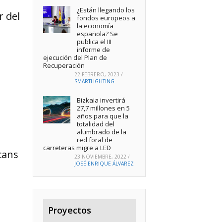
¿Están llegando los
r del
fondos europeos a
la economía
española? Se
publica el III
informe de
ejecución del Plan de
Recuperación
22 FEBRERO, 2023
/
SMARTLIGHTING
Bizkaia invertirá
27,7 millones en 5
años para que la
totalidad del
alumbrado de la
red foral de
carreteras migre a LED
cans
23 NOVIEMBRE, 2022
/
JOSÉ ENRIQUE ÁLVAREZ
Proyectos