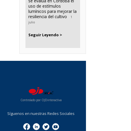
se evalúa en Córdoba el
uso de estímulos
lumínicos para mejorar la
resiliencia del cultivo
1
julio
Seguir Leyendo >
...
Controlado por OJDinteractiva
Síguenos en nuestras Redes Sociales