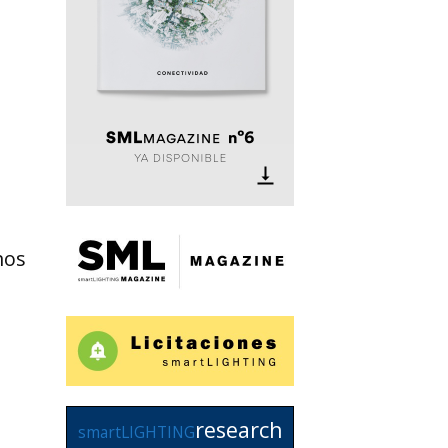
mos
research
smartLIGHTING