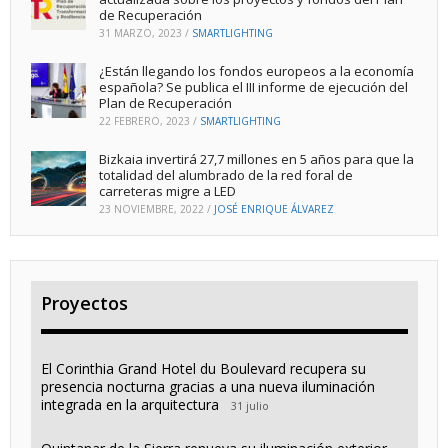
de Recuperación
31 MARZO, 2023
/
SMARTLIGHTING
¿Están llegando los fondos europeos a la economía
española? Se publica el III informe de ejecución del
Plan de Recuperación
22 FEBRERO, 2023
/
SMARTLIGHTING
Bizkaia invertirá 27,7 millones en 5 años para que la
totalidad del alumbrado de la red foral de
carreteras migre a LED
23 NOVIEMBRE, 2022
/
JOSÉ ENRIQUE ÁLVAREZ
Proyectos
El Corinthia Grand Hotel du Boulevard recupera su
presencia nocturna gracias a una nueva iluminación
integrada en la arquitectura
31 julio