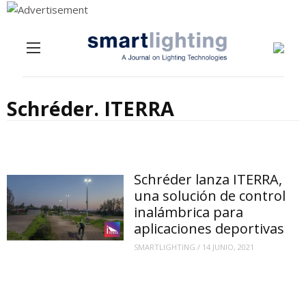
Menu
Skip to content
Schréder. ITERRA
Schréder lanza ITERRA,
una solución de control
inalámbrica para
aplicaciones deportivas
SMARTLIGHTING
/
14 JUNIO, 2021