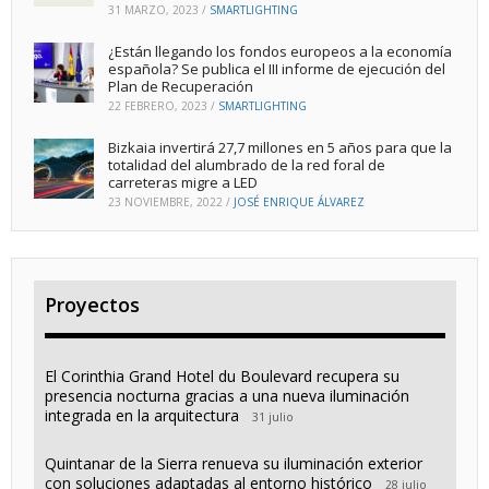
31 MARZO, 2023
/
SMARTLIGHTING
¿Están llegando los fondos europeos a la economía
española? Se publica el III informe de ejecución del
Plan de Recuperación
22 FEBRERO, 2023
/
SMARTLIGHTING
Bizkaia invertirá 27,7 millones en 5 años para que la
totalidad del alumbrado de la red foral de
carreteras migre a LED
23 NOVIEMBRE, 2022
/
JOSÉ ENRIQUE ÁLVAREZ
Proyectos
El Corinthia Grand Hotel du Boulevard recupera su
presencia nocturna gracias a una nueva iluminación
integrada en la arquitectura
31 julio
Quintanar de la Sierra renueva su iluminación exterior
con soluciones adaptadas al entorno histórico
28 julio