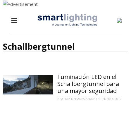
Menu
Skip to content
Schallbergtunnel
Iluminación LED en el
Schallbergtunnel para
una mayor seguridad
BEATRIZ DEPARES SERRE
/
30 ENERO, 2017