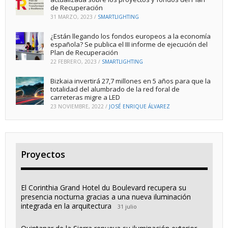
de Recuperación
31 MARZO, 2023
/
SMARTLIGHTING
¿Están llegando los fondos europeos a la economía
española? Se publica el III informe de ejecución del
Plan de Recuperación
22 FEBRERO, 2023
/
SMARTLIGHTING
Bizkaia invertirá 27,7 millones en 5 años para que la
totalidad del alumbrado de la red foral de
carreteras migre a LED
23 NOVIEMBRE, 2022
/
JOSÉ ENRIQUE ÁLVAREZ
Proyectos
El Corinthia Grand Hotel du Boulevard recupera su
presencia nocturna gracias a una nueva iluminación
integrada en la arquitectura
31 julio