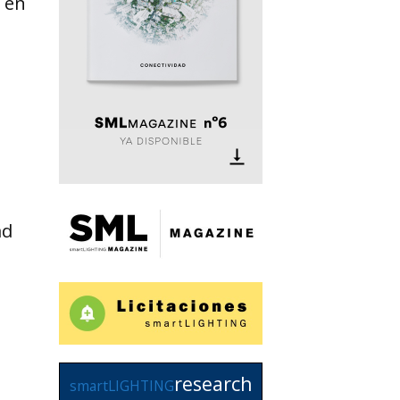
s en
ad
research
smartLIGHTING