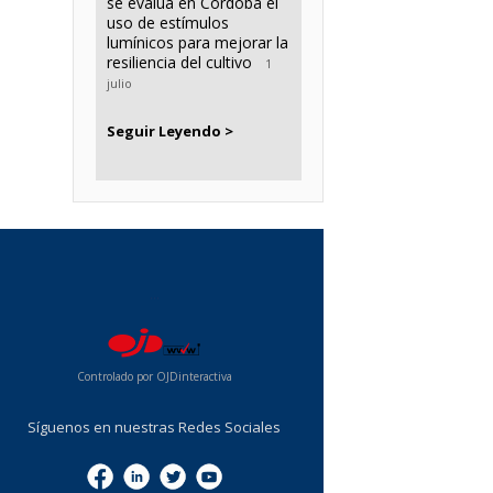
se evalúa en Córdoba el
uso de estímulos
lumínicos para mejorar la
resiliencia del cultivo
1
julio
Seguir Leyendo >
...
Controlado por OJDinteractiva
Síguenos en nuestras Redes Sociales