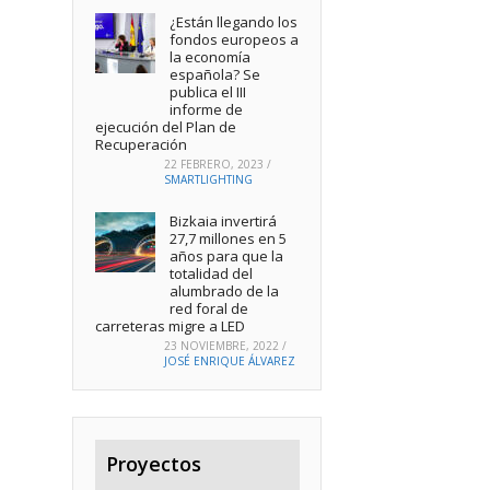
¿Están llegando los
fondos europeos a
la economía
española? Se
publica el III
informe de
ejecución del Plan de
Recuperación
22 FEBRERO, 2023
/
SMARTLIGHTING
Bizkaia invertirá
27,7 millones en 5
años para que la
totalidad del
alumbrado de la
red foral de
carreteras migre a LED
23 NOVIEMBRE, 2022
/
JOSÉ ENRIQUE ÁLVAREZ
Proyectos