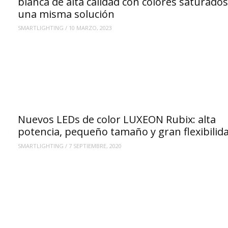
blanca de alta calidad con colores saturado
una misma solución
SMARTLIGHTING
/
10 MARZO, 2023
Nuevos LEDs de color LUXEON Rubix: alta
potencia, pequeño tamaño y gran flexibilid
SMARTLIGHTING
/
7 SEPTIEMBRE, 2020