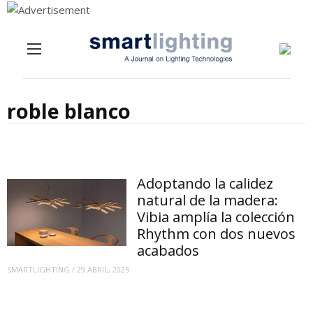
Menu
Skip to content
roble blanco
Adoptando la calidez
natural de la madera:
Vibia amplía la colección
Rhythm con dos nuevos
acabados
SMARTLIGHTING
/
29 ABRIL, 2025