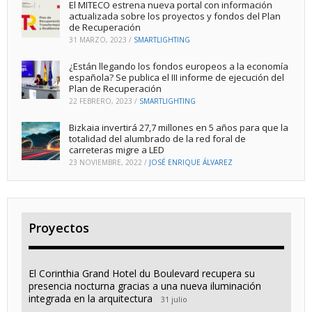
El MITECO estrena nueva portal con información
actualizada sobre los proyectos y fondos del Plan
de Recuperación
31 MARZO, 2023
/
SMARTLIGHTING
¿Están llegando los fondos europeos a la economía
española? Se publica el III informe de ejecución del
Plan de Recuperación
22 FEBRERO, 2023
/
SMARTLIGHTING
Bizkaia invertirá 27,7 millones en 5 años para que la
totalidad del alumbrado de la red foral de
carreteras migre a LED
23 NOVIEMBRE, 2022
/
JOSÉ ENRIQUE ÁLVAREZ
Proyectos
El Corinthia Grand Hotel du Boulevard recupera su
presencia nocturna gracias a una nueva iluminación
integrada en la arquitectura
31 julio