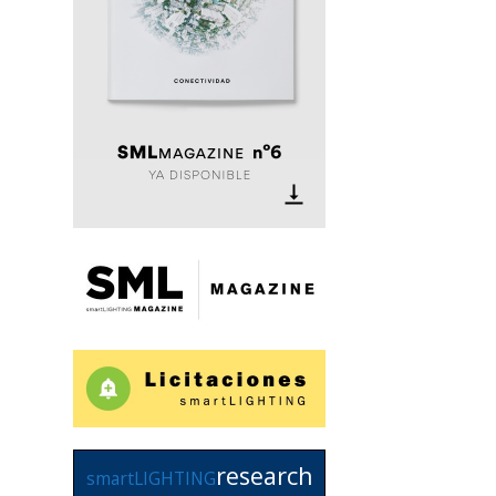
research
smartLIGHTING