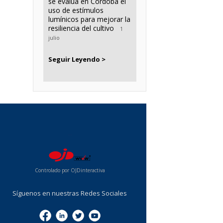
se evalúa en Córdoba el
uso de estímulos
lumínicos para mejorar la
resiliencia del cultivo
1
julio
Seguir Leyendo >
...
Controlado por OJDinteractiva
Síguenos en nuestras Redes Sociales