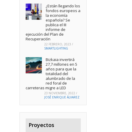
¿Están llegando los
fondos europeos a
la economía
española? Se
publica el III
informe de
ejecución del Plan de
Recuperación
22 FEBRERO, 2023
/
SMARTLIGHTING
Bizkaia invertirá
27,7 millones en 5
años para que la
totalidad del
alumbrado de la
red foral de
carreteras migre a LED
23 NOVIEMBRE, 2022
/
JOSÉ ENRIQUE ÁLVAREZ
Proyectos