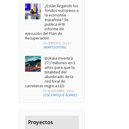
¿Están llegando los
fondos europeos a
la economía
española? Se
publica el III
informe de
ejecución del Plan de
Recuperación
22 FEBRERO, 2023
/
SMARTLIGHTING
Bizkaia invertirá
27,7 millones en 5
años para que la
totalidad del
alumbrado de la
red foral de
carreteras migre a LED
23 NOVIEMBRE, 2022
/
JOSÉ ENRIQUE ÁLVAREZ
Proyectos