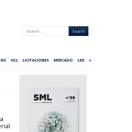
Search
IES
HCL
LICITACIONES
MERCADO
LED
+
la
rial