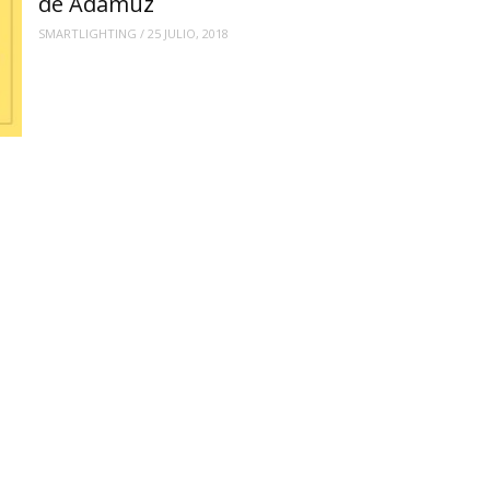
de Adamuz
SMARTLIGHTING
/
25 JULIO, 2018