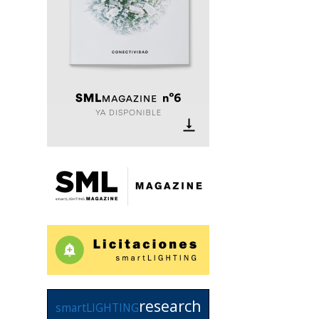
research
smartLIGHTING