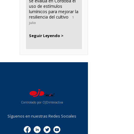
se evalúa en Córdoba el
uso de estímulos
lumínicos para mejorar la
resiliencia del cultivo
1
julio
Seguir Leyendo >
...
Controlado por OJDinteractiva
Síguenos en nuestras Redes Sociales