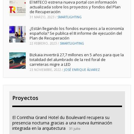
El MITECO estrena nueva portal con información
actualizada sobre los proyectos y fondos del Plan
de Recuperación
31 MARZO, 2023
/
SMARTLIGHTING
¿Están llegando los fondos europeos a la economía
española? Se publica el III informe de ejecución del
Plan de Recuperación
22 FEBRERO, 2023
/
SMARTLIGHTING
Bizkaia invertirá 27,7 millones en 5 años para que la
totalidad del alumbrado de la red foral de
carreteras migre a LED
23 NOVIEMBRE, 2022
/
JOSÉ ENRIQUE ÁLVAREZ
Proyectos
El Corinthia Grand Hotel du Boulevard recupera su
presencia nocturna gracias a una nueva iluminación
integrada en la arquitectura
31 julio