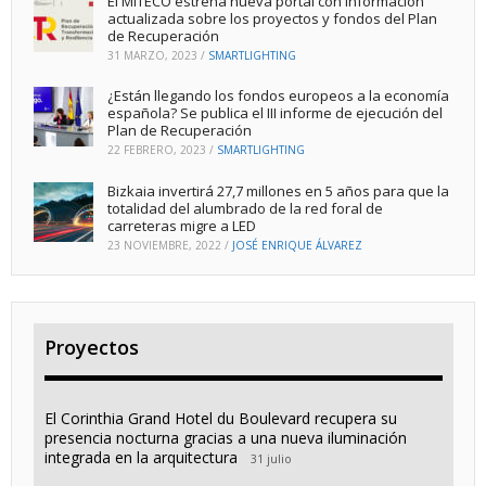
El MITECO estrena nueva portal con información
actualizada sobre los proyectos y fondos del Plan
de Recuperación
31 MARZO, 2023
/
SMARTLIGHTING
¿Están llegando los fondos europeos a la economía
española? Se publica el III informe de ejecución del
Plan de Recuperación
22 FEBRERO, 2023
/
SMARTLIGHTING
Bizkaia invertirá 27,7 millones en 5 años para que la
totalidad del alumbrado de la red foral de
carreteras migre a LED
23 NOVIEMBRE, 2022
/
JOSÉ ENRIQUE ÁLVAREZ
Proyectos
El Corinthia Grand Hotel du Boulevard recupera su
presencia nocturna gracias a una nueva iluminación
integrada en la arquitectura
31 julio