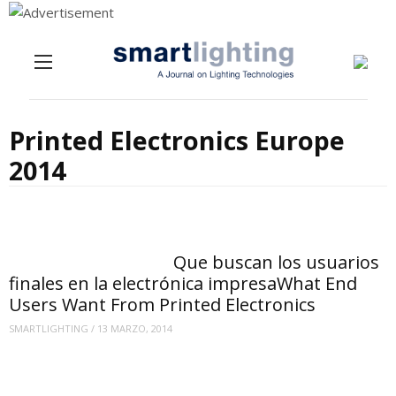
Menu
Skip to content
Printed Electronics Europe
2014
Que buscan los usuarios
finales en la electrónica impresa
What End
Users Want From Printed Electronics
SMARTLIGHTING
/
13 MARZO, 2014