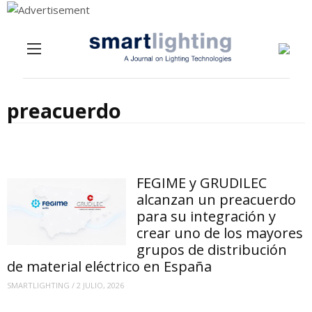
Menu
Skip to content
preacuerdo
FEGIME y GRUDILEC
alcanzan un preacuerdo
para su integración y
crear uno de los mayores
grupos de distribución
de material eléctrico en España
SMARTLIGHTING
/
2 JULIO, 2026