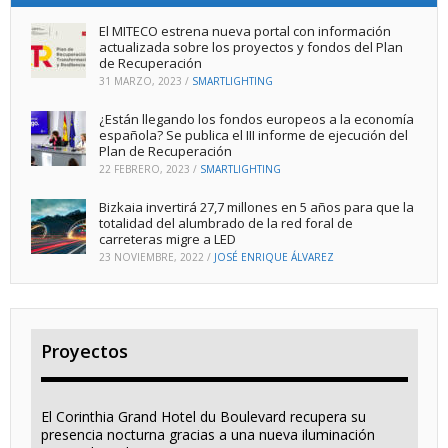
El MITECO estrena nueva portal con información
actualizada sobre los proyectos y fondos del Plan
de Recuperación
31 MARZO, 2023
/
SMARTLIGHTING
¿Están llegando los fondos europeos a la economía
española? Se publica el III informe de ejecución del
Plan de Recuperación
22 FEBRERO, 2023
/
SMARTLIGHTING
Bizkaia invertirá 27,7 millones en 5 años para que la
totalidad del alumbrado de la red foral de
carreteras migre a LED
23 NOVIEMBRE, 2022
/
JOSÉ ENRIQUE ÁLVAREZ
Proyectos
El Corinthia Grand Hotel du Boulevard recupera su
presencia nocturna gracias a una nueva iluminación