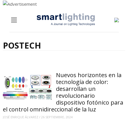
Menu
Skip to content
POSTECH
Nuevos horizontes en la
tecnología de color:
desarrollan un
revolucionario
dispositivo fotónico para
el control omnidireccional de la luz
JOSÉ ENRIQUE ÁLVAREZ
/
26 SEPTIEMBRE, 2024