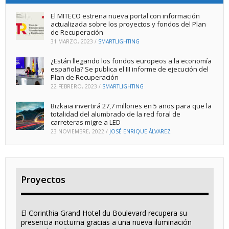
El MITECO estrena nueva portal con información
actualizada sobre los proyectos y fondos del Plan
de Recuperación
31 MARZO, 2023
/
SMARTLIGHTING
¿Están llegando los fondos europeos a la economía
española? Se publica el III informe de ejecución del
Plan de Recuperación
22 FEBRERO, 2023
/
SMARTLIGHTING
Bizkaia invertirá 27,7 millones en 5 años para que la
totalidad del alumbrado de la red foral de
carreteras migre a LED
23 NOVIEMBRE, 2022
/
JOSÉ ENRIQUE ÁLVAREZ
Proyectos
El Corinthia Grand Hotel du Boulevard recupera su
presencia nocturna gracias a una nueva iluminación