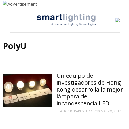
Menu
Skip to content
PolyU
Un equipo de
investigadores de Hong
Kong desarrolla la mejor
lámpara de
incandescencia LED
BEATRIZ DEPARES SERRE
/
20 MARZO, 2017