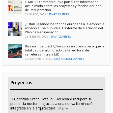
El MITECO estrena nueva portal con información
actualizada sobre los proyectos y fondos del Plan
de Recuperación
31 MARZO, 2023
/
SMARTLIGHTING
¿Están llegando los fondos europeos a la economía
española? Se publica el III informe de ejecución del
Plan de Recuperación
22 FEBRERO, 2023
/
SMARTLIGHTING
Bizkaia invertirá 27,7 millones en 5 años para que la
totalidad del alumbrado de la red foral de
carreteras migre a LED
23 NOVIEMBRE, 2022
/
JOSÉ ENRIQUE ÁLVAREZ
Proyectos
El Corinthia Grand Hotel du Boulevard recupera su
presencia nocturna gracias a una nueva iluminación
integrada en la arquitectura
31 julio