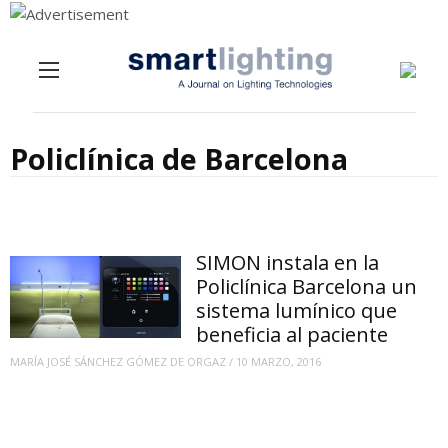
Menu
Skip to content
Policlínica de Barcelona
SIMON instala en la
Policlínica Barcelona un
sistema lumínico que
beneficia al paciente
MARÍA JOSÉ SÁNCHEZ GÓMEZ DE ORGAZ
/
10 MARZO, 2016