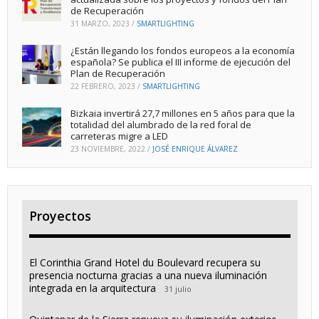
de Recuperación
31 MARZO, 2023
/
SMARTLIGHTING
¿Están llegando los fondos europeos a la economía
española? Se publica el III informe de ejecución del
Plan de Recuperación
22 FEBRERO, 2023
/
SMARTLIGHTING
Bizkaia invertirá 27,7 millones en 5 años para que la
totalidad del alumbrado de la red foral de
carreteras migre a LED
23 NOVIEMBRE, 2022
/
JOSÉ ENRIQUE ÁLVAREZ
Proyectos
El Corinthia Grand Hotel du Boulevard recupera su
presencia nocturna gracias a una nueva iluminación
integrada en la arquitectura
31 julio