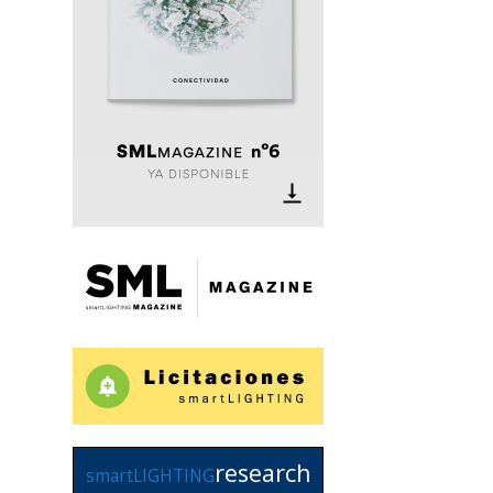
research
smartLIGHTING