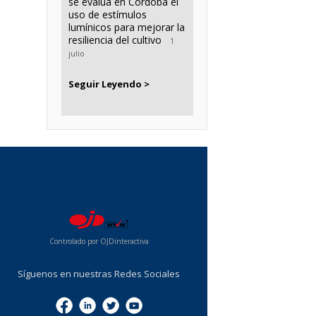
se evalúa en Córdoba el
uso de estímulos
lumínicos para mejorar la
resiliencia del cultivo
1
julio
Seguir Leyendo >
...
Controlado por OJDinteractiva
Síguenos en nuestras Redes Sociales