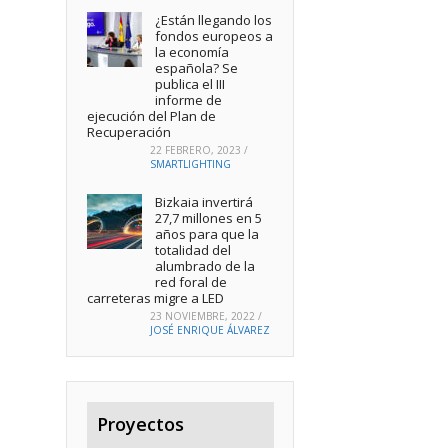
¿Están llegando los
fondos europeos a
la economía
española? Se
publica el III
informe de
ejecución del Plan de
Recuperación
22 FEBRERO, 2023
/
SMARTLIGHTING
Bizkaia invertirá
27,7 millones en 5
años para que la
totalidad del
alumbrado de la
red foral de
carreteras migre a LED
23 NOVIEMBRE, 2022
/
JOSÉ ENRIQUE ÁLVAREZ
Proyectos