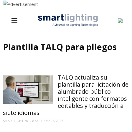
Menu
Skip to content
Plantilla TALQ para pliegos
TALQ actualiza su
plantilla para licitación de
alumbrado público
inteligente con formatos
editables y traducción a
siete idiomas
SMARTLIGHTING
/
8 SEPTIEMBRE, 2025