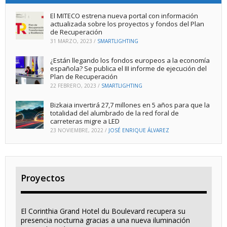
El MITECO estrena nueva portal con información
actualizada sobre los proyectos y fondos del Plan
de Recuperación
31 MARZO, 2023
/
SMARTLIGHTING
¿Están llegando los fondos europeos a la economía
española? Se publica el III informe de ejecución del
Plan de Recuperación
22 FEBRERO, 2023
/
SMARTLIGHTING
Bizkaia invertirá 27,7 millones en 5 años para que la
totalidad del alumbrado de la red foral de
carreteras migre a LED
23 NOVIEMBRE, 2022
/
JOSÉ ENRIQUE ÁLVAREZ
Proyectos
El Corinthia Grand Hotel du Boulevard recupera su
presencia nocturna gracias a una nueva iluminación