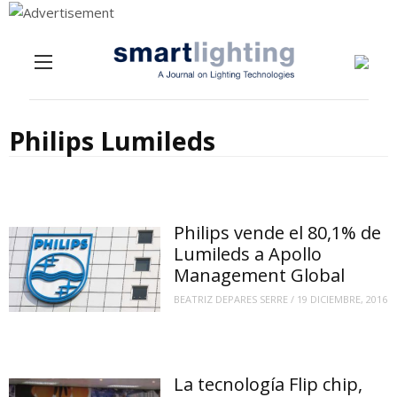
Menu
Skip to content
Philips Lumileds
Philips vende el 80,1% de
Lumileds a Apollo
Management Global
BEATRIZ DEPARES SERRE
/
19 DICIEMBRE, 2016
La tecnología Flip chip,