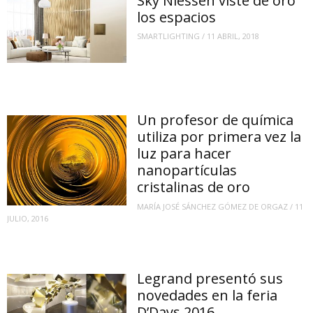
Sky Niessen viste de oro
los espacios
SMARTLIGHTING
/
11 ABRIL, 2018
Un profesor de química
utiliza por primera vez la
luz para hacer
nanopartículas
cristalinas de oro
MARÍA JOSÉ SÁNCHEZ GÓMEZ DE ORGAZ
/
11
JULIO, 2016
Legrand presentó sus
novedades en la feria
D’Days 2016