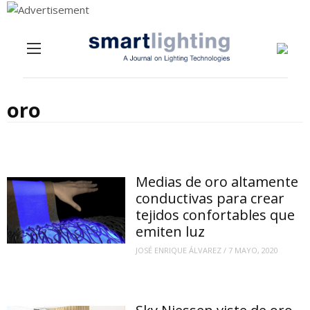
Menu
Skip to content
oro
Medias de oro altamente
conductivas para crear
tejidos confortables que
emiten luz
JOSÉ ENRIQUE ÁLVAREZ
/
7 MAYO, 2020