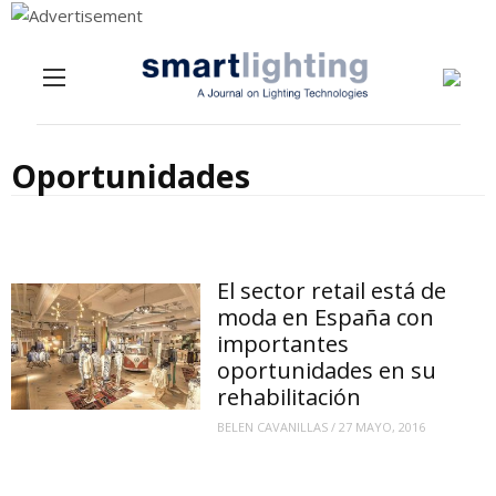
Menu
Skip to content
Oportunidades
El sector retail está de
moda en España con
importantes
oportunidades en su
rehabilitación
BELEN CAVANILLAS
/
27 MAYO, 2016