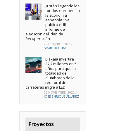
¿Están llegando los
fondos europeos a
la economía
española? Se
publica el III
informe de
ejecución del Plan de
Recuperación
22 FEBRERO, 2023
/
SMARTLIGHTING
Bizkaia invertirá
27,7 millones en 5
años para que la
totalidad del
alumbrado de la
red foral de
carreteras migre a LED
23 NOVIEMBRE, 2022
/
JOSÉ ENRIQUE ÁLVAREZ
Proyectos