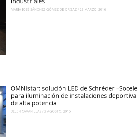
industriales
MARÍA JOSÉ SÁNCHEZ GÓMEZ DE ORGAZ
/
29 MARZO, 2016
OMNIstar: solución LED de Schréder –Socele
para iluminación de instalaciones deportiva
de alta potencia
BELEN CAVANILLAS
/
3 AGOSTO, 2015