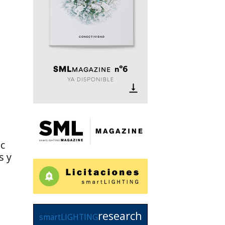
c
s y
research
smartLIGHTING