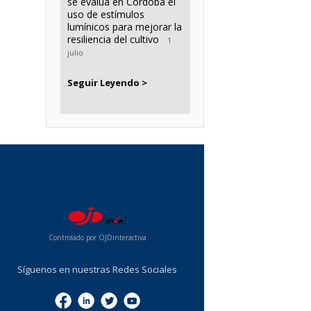
se evalúa en Córdoba el
uso de estímulos
lumínicos para mejorar la
resiliencia del cultivo
1
julio
Seguir Leyendo >
...
Controlado por OJDinteractiva
Síguenos en nuestras Redes Sociales