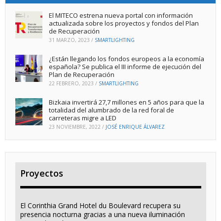
El MITECO estrena nueva portal con información
actualizada sobre los proyectos y fondos del Plan
de Recuperación
31 MARZO, 2023
/
SMARTLIGHTING
¿Están llegando los fondos europeos a la economía
española? Se publica el III informe de ejecución del
Plan de Recuperación
22 FEBRERO, 2023
/
SMARTLIGHTING
Bizkaia invertirá 27,7 millones en 5 años para que la
totalidad del alumbrado de la red foral de
carreteras migre a LED
23 NOVIEMBRE, 2022
/
JOSÉ ENRIQUE ÁLVAREZ
Proyectos
El Corinthia Grand Hotel du Boulevard recupera su
presencia nocturna gracias a una nueva iluminación