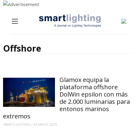
Menu
Skip to content
Offshore
Glamox equipa la
plataforma offshore
DolWin epsilon con más
de 2.000 luminarias para
entonos marinos
extremos
SMARTLIGHTING
/
26 MAYO, 2025