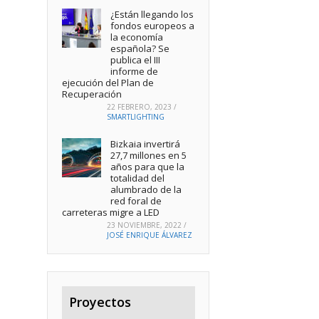
¿Están llegando los
fondos europeos a
la economía
española? Se
publica el III
informe de
ejecución del Plan de
Recuperación
22 FEBRERO, 2023
/
SMARTLIGHTING
Bizkaia invertirá
27,7 millones en 5
años para que la
totalidad del
alumbrado de la
red foral de
carreteras migre a LED
23 NOVIEMBRE, 2022
/
JOSÉ ENRIQUE ÁLVAREZ
Proyectos