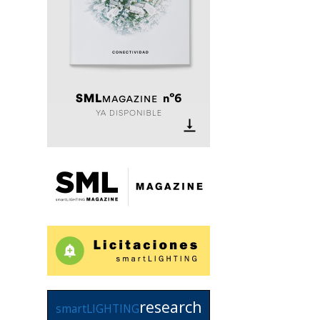
research
smartLIGHTING