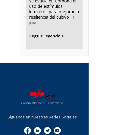
se evalúa en Córdoba el
uso de estímulos
lumínicos para mejorar la
resiliencia del cultivo
1
julio
Seguir Leyendo >
...
Controlado por OJDinteractiva
Síguenos en nuestras Redes Sociales