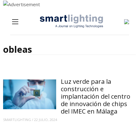
Menu
Skip to content
obleas
Luz verde para la
construcción e
implantación del centro
de innovación de chips
del IMEC en Málaga
SMARTLIGHTING
/
22 JULIO, 2024