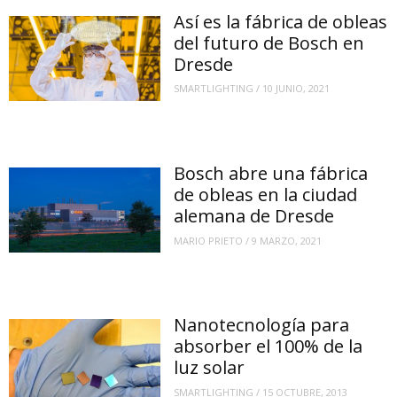
Así es la fábrica de obleas
del futuro de Bosch en
Dresde
SMARTLIGHTING
/
10 JUNIO, 2021
Bosch abre una fábrica
de obleas en la ciudad
alemana de Dresde
MARIO PRIETO
/
9 MARZO, 2021
Nanotecnología para
absorber el 100% de la
luz solar
SMARTLIGHTING
/
15 OCTUBRE, 2013