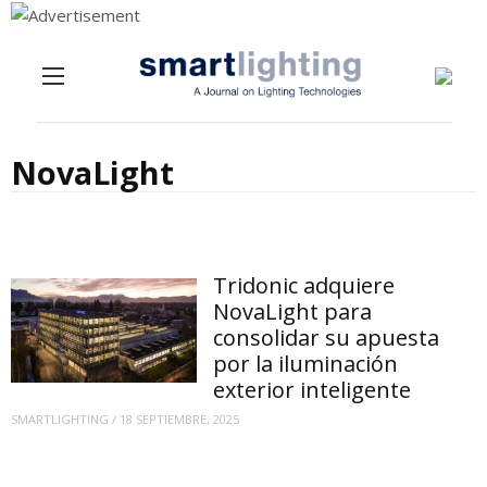
Menu
Skip to content
NovaLight
Tridonic adquiere
NovaLight para
consolidar su apuesta
por la iluminación
exterior inteligente
SMARTLIGHTING
/
18 SEPTIEMBRE, 2025