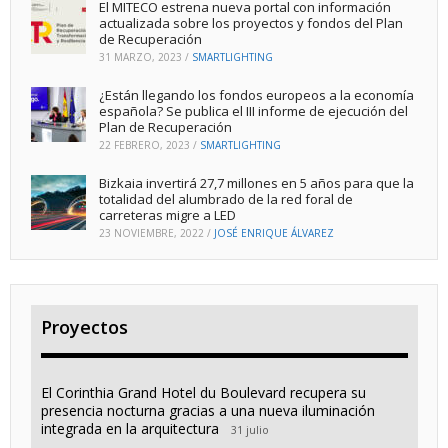
El MITECO estrena nueva portal con información
actualizada sobre los proyectos y fondos del Plan
de Recuperación
31 MARZO, 2023
/
SMARTLIGHTING
¿Están llegando los fondos europeos a la economía
española? Se publica el III informe de ejecución del
Plan de Recuperación
22 FEBRERO, 2023
/
SMARTLIGHTING
Bizkaia invertirá 27,7 millones en 5 años para que la
totalidad del alumbrado de la red foral de
carreteras migre a LED
23 NOVIEMBRE, 2022
/
JOSÉ ENRIQUE ÁLVAREZ
Proyectos
El Corinthia Grand Hotel du Boulevard recupera su
presencia nocturna gracias a una nueva iluminación
integrada en la arquitectura
31 julio