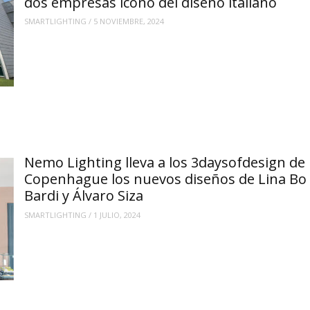
dos empresas icono del diseño italiano
SMARTLIGHTING
/
5 NOVIEMBRE, 2024
Nemo Lighting lleva a los 3daysofdesign de
Copenhague los nuevos diseños de Lina Bo
Bardi y Álvaro Siza
SMARTLIGHTING
/
1 JULIO, 2024