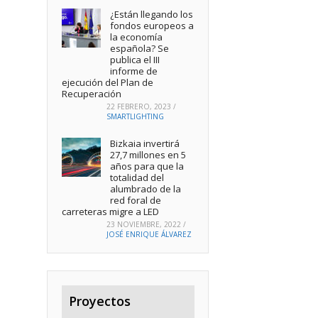
¿Están llegando los
fondos europeos a
la economía
española? Se
publica el III
informe de
ejecución del Plan de
Recuperación
22 FEBRERO, 2023
/
SMARTLIGHTING
Bizkaia invertirá
27,7 millones en 5
años para que la
totalidad del
alumbrado de la
red foral de
carreteras migre a LED
23 NOVIEMBRE, 2022
/
JOSÉ ENRIQUE ÁLVAREZ
Proyectos