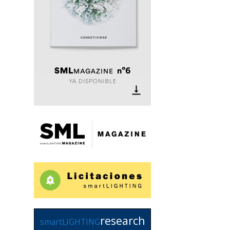
research
smartLIGHTING