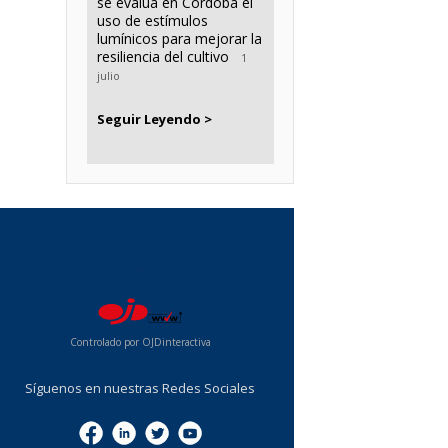
se evalúa en Córdoba el
uso de estímulos
lumínicos para mejorar la
resiliencia del cultivo
1
julio
Seguir Leyendo >
...
Controlado por OJDinteractiva
Síguenos en nuestras Redes Sociales