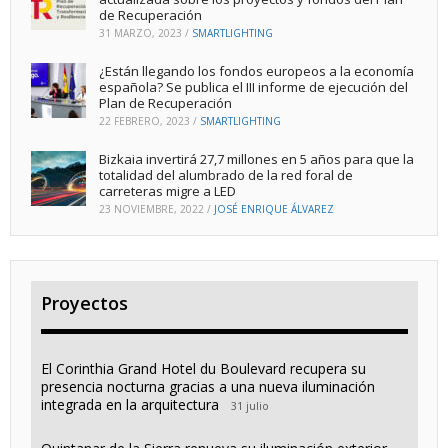
de Recuperación
31 MARZO, 2023
/
SMARTLIGHTING
¿Están llegando los fondos europeos a la economía
española? Se publica el III informe de ejecución del
Plan de Recuperación
22 FEBRERO, 2023
/
SMARTLIGHTING
Bizkaia invertirá 27,7 millones en 5 años para que la
totalidad del alumbrado de la red foral de
carreteras migre a LED
23 NOVIEMBRE, 2022
/
JOSÉ ENRIQUE ÁLVAREZ
Proyectos
El Corinthia Grand Hotel du Boulevard recupera su
presencia nocturna gracias a una nueva iluminación
integrada en la arquitectura
31 julio