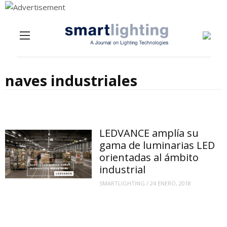
Menu
Skip to content
naves industriales
LEDVANCE amplía su
gama de luminarias LED
orientadas al ámbito
industrial
SMARTLIGHTING
/
24 ENERO, 2018