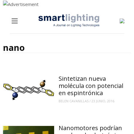
Menu
Skip to content
nano
Sintetizan nueva
molécula con potencial
en espintrónica
BELEN CAVANILLAS
/
23 JUNIO, 2016
Nanomotores podrían