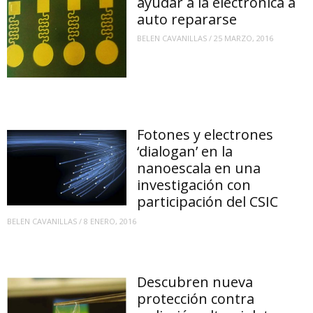
ayudar a la electrónica a
auto repararse
BELEN CAVANILLAS
/
25 MARZO, 2016
Fotones y electrones
‘dialogan’ en la
nanoescala en una
investigación con
participación del CSIC
BELEN CAVANILLAS
/
8 ENERO, 2016
Descubren nueva
protección contra