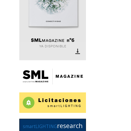
research
smartLIGHTING