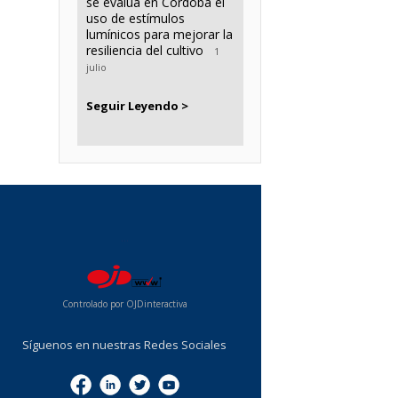
se evalúa en Córdoba el
uso de estímulos
lumínicos para mejorar la
resiliencia del cultivo
1
julio
Seguir Leyendo >
...
Controlado por OJDinteractiva
Síguenos en nuestras Redes Sociales