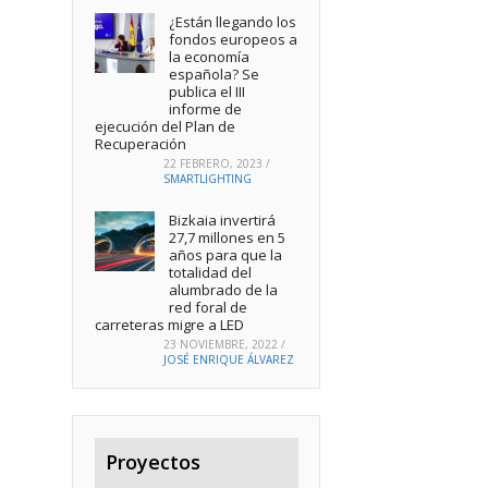
¿Están llegando los
fondos europeos a
la economía
española? Se
publica el III
informe de
ejecución del Plan de
Recuperación
22 FEBRERO, 2023
/
SMARTLIGHTING
Bizkaia invertirá
27,7 millones en 5
años para que la
totalidad del
alumbrado de la
red foral de
carreteras migre a LED
23 NOVIEMBRE, 2022
/
JOSÉ ENRIQUE ÁLVAREZ
Proyectos