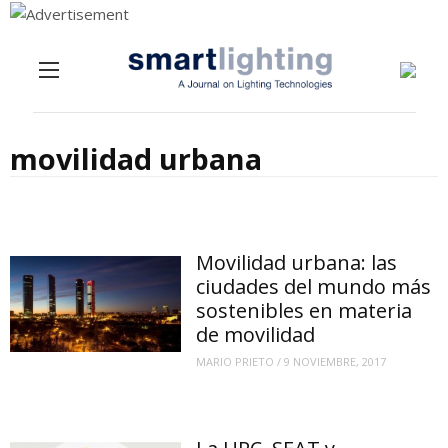
Menu
Skip to content
movilidad urbana
Movilidad urbana: las
ciudades del mundo más
sostenibles en materia
de movilidad
MARIO PRIETO
/
9 NOVIEMBRE, 2017