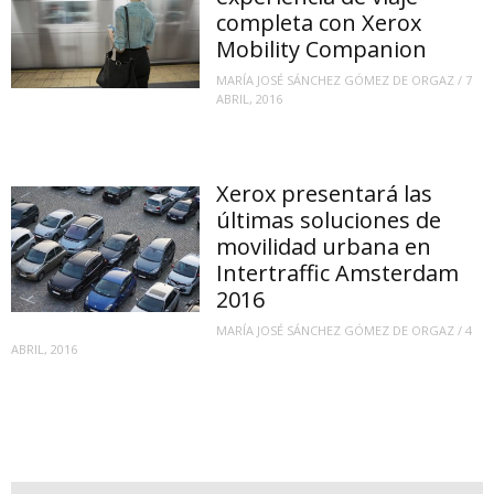
completa con Xerox
Mobility Companion
MARÍA JOSÉ SÁNCHEZ GÓMEZ DE ORGAZ
/
7
ABRIL, 2016
Xerox presentará las
últimas soluciones de
movilidad urbana en
Intertraffic Amsterdam
2016
MARÍA JOSÉ SÁNCHEZ GÓMEZ DE ORGAZ
/
4
ABRIL, 2016