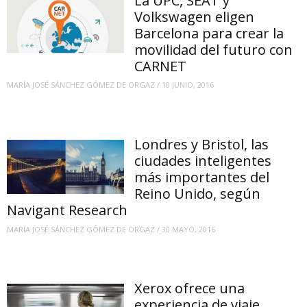
La UPC, SEAT y
Volkswagen eligen
Barcelona para crear la
movilidad del futuro con
CARNET
MARÍA JOSÉ SÁNCHEZ GÓMEZ DE ORGAZ
/
10 JUNIO, 2016
Londres y Bristol, las
ciudades inteligentes
más importantes del
Reino Unido, según
Navigant Research
MARÍA JOSÉ SÁNCHEZ GÓMEZ DE ORGAZ
/
30 MAYO, 2016
Xerox ofrece una
experiencia de viaje