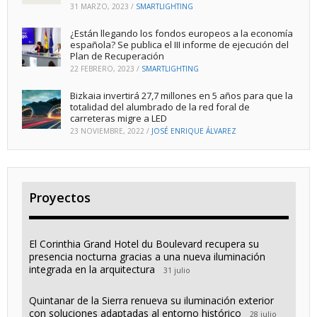
31 MARZO, 2023
/
SMARTLIGHTING
¿Están llegando los fondos europeos a la economía
española? Se publica el III informe de ejecución del
Plan de Recuperación
22 FEBRERO, 2023
/
SMARTLIGHTING
Bizkaia invertirá 27,7 millones en 5 años para que la
totalidad del alumbrado de la red foral de
carreteras migre a LED
23 NOVIEMBRE, 2022
/
JOSÉ ENRIQUE ÁLVAREZ
Proyectos
El Corinthia Grand Hotel du Boulevard recupera su
presencia nocturna gracias a una nueva iluminación
integrada en la arquitectura
31 julio
Quintanar de la Sierra renueva su iluminación exterior
con soluciones adaptadas al entorno histórico
28 julio