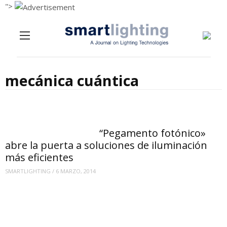
">
Menu
Skip to content
mecánica cuántica
“Pegamento fotónico»
abre la puerta a soluciones de iluminación
más eficientes
SMARTLIGHTING
/
6 MARZO, 2014