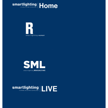
...
...