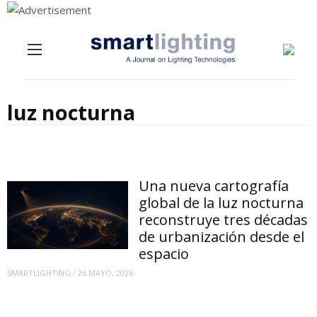
Menu
Skip to content
luz nocturna
Una nueva cartografía
global de la luz nocturna
reconstruye tres décadas
de urbanización desde el
espacio
SMARTLIGHTING
/
26 MAYO, 2026