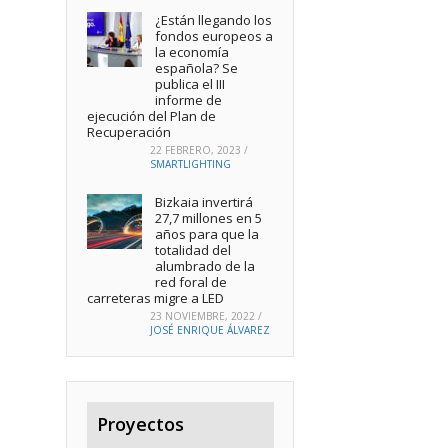
¿Están llegando los
fondos europeos a
la economía
española? Se
publica el III
informe de
ejecución del Plan de
Recuperación
22 FEBRERO, 2023
/
SMARTLIGHTING
Bizkaia invertirá
27,7 millones en 5
años para que la
totalidad del
alumbrado de la
red foral de
carreteras migre a LED
23 NOVIEMBRE, 2022
/
JOSÉ ENRIQUE ÁLVAREZ
Proyectos