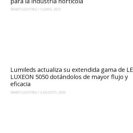
para la industria hortícola
SMARTLIGHTING
/
1 JUNIO, 2021
Lumileds actualiza su extendida gama de L
LUXEON 5050 dotándolos de mayor flujo y
eficacia
SMARTLIGHTING
/
5 AGOSTO, 2020