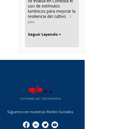
se evalúa en Córdoba el
uso de estímulos
lumínicos para mejorar la
resiliencia del cultivo
1
julio
Seguir Leyendo >
...
Controlado por OJDinteractiva
Síguenos en nuestras Redes Sociales