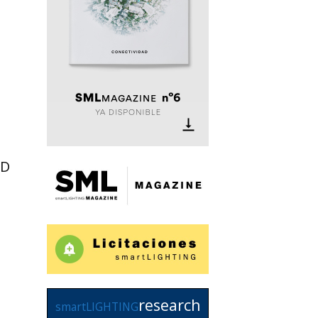
ED
research
smartLIGHTING