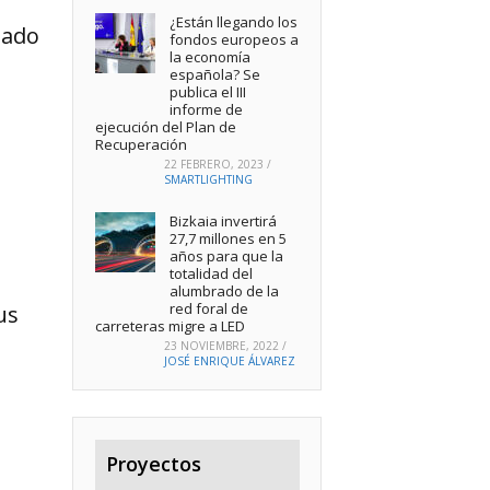
¿Están llegando los
iado
fondos europeos a
la economía
española? Se
publica el III
informe de
ejecución del Plan de
Recuperación
22 FEBRERO, 2023
/
SMARTLIGHTING
Bizkaia invertirá
27,7 millones en 5
años para que la
totalidad del
alumbrado de la
red foral de
us
carreteras migre a LED
23 NOVIEMBRE, 2022
/
JOSÉ ENRIQUE ÁLVAREZ
Proyectos