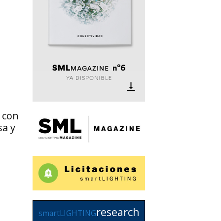
 con
a y
research
smartLIGHTING