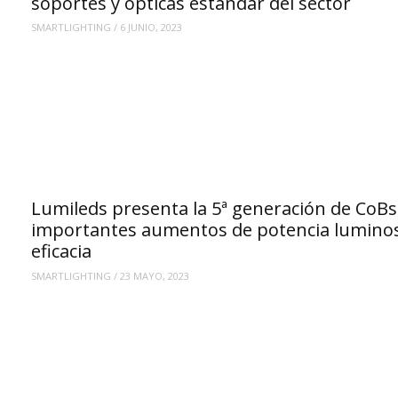
soportes y ópticas estándar del sector
SMARTLIGHTING
/
6 JUNIO, 2023
Lumileds presenta la 5ª generación de CoBs
importantes aumentos de potencia luminos
eficacia
SMARTLIGHTING
/
23 MAYO, 2023