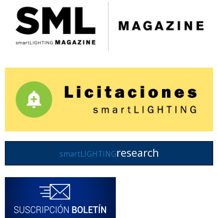
research
smartLIGHTING