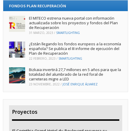
FONDOS PLAN RECUPERACIÓN
El MITECO estrena nueva portal con información
actualizada sobre los proyectos y fondos del Plan
de Recuperación
31 MARZO, 2023
/
SMARTLIGHTING
¿Están llegando los fondos europeos a la economía
española? Se publica el III informe de ejecución del
Plan de Recuperación
22 FEBRERO, 2023
/
SMARTLIGHTING
Bizkaia invertirá 27,7 millones en 5 años para que la
totalidad del alumbrado de la red foral de
carreteras migre a LED
23 NOVIEMBRE, 2022
/
JOSÉ ENRIQUE ÁLVAREZ
Proyectos
El Corinthia Grand Hotel du Boulevard recupera su