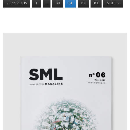
←
PREVIOUS
1
…
80
81
82
83
NEXT
→