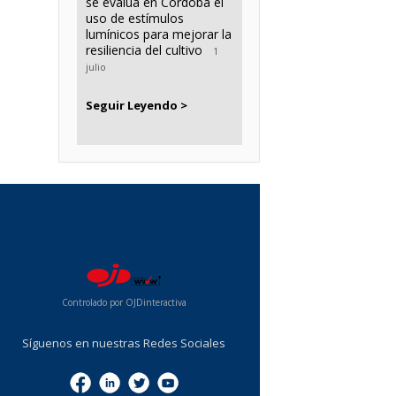
se evalúa en Córdoba el
uso de estímulos
lumínicos para mejorar la
resiliencia del cultivo
1
julio
Seguir Leyendo >
...
Controlado por OJDinteractiva
Síguenos en nuestras Redes Sociales