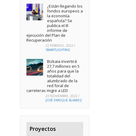
¿Están llegando los
fondos europeos a
la economía
española? Se
publica el III
informe de
ejecución del Plan de
Recuperación
22 FEBRERO, 2023
/
SMARTLIGHTING
Bizkaia invertirá
27,7 millones en 5
años para que la
totalidad del
alumbrado de la
red foral de
carreteras migre a LED
23 NOVIEMBRE, 2022
/
JOSÉ ENRIQUE ÁLVAREZ
Proyectos