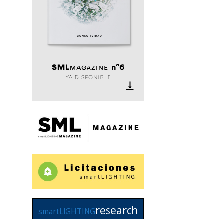
research
smartLIGHTING