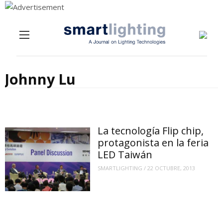
Menu
Skip to content
Johnny Lu
La tecnología Flip chip,
protagonista en la feria
LED Taiwán
SMARTLIGHTING
/
22 OCTUBRE, 2013