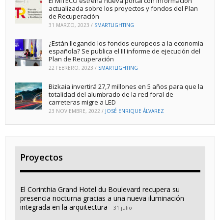
El MITECO estrena nueva portal con información
actualizada sobre los proyectos y fondos del Plan
de Recuperación
31 MARZO, 2023
/
SMARTLIGHTING
¿Están llegando los fondos europeos a la economía
española? Se publica el III informe de ejecución del
Plan de Recuperación
22 FEBRERO, 2023
/
SMARTLIGHTING
Bizkaia invertirá 27,7 millones en 5 años para que la
totalidad del alumbrado de la red foral de
carreteras migre a LED
23 NOVIEMBRE, 2022
/
JOSÉ ENRIQUE ÁLVAREZ
Proyectos
El Corinthia Grand Hotel du Boulevard recupera su
presencia nocturna gracias a una nueva iluminación
integrada en la arquitectura
31 julio