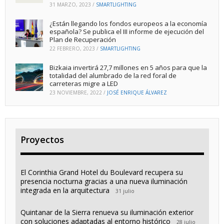
31 MARZO, 2023
/
SMARTLIGHTING
¿Están llegando los fondos europeos a la economía
española? Se publica el III informe de ejecución del
Plan de Recuperación
22 FEBRERO, 2023
/
SMARTLIGHTING
Bizkaia invertirá 27,7 millones en 5 años para que la
totalidad del alumbrado de la red foral de
carreteras migre a LED
23 NOVIEMBRE, 2022
/
JOSÉ ENRIQUE ÁLVAREZ
Proyectos
El Corinthia Grand Hotel du Boulevard recupera su
presencia nocturna gracias a una nueva iluminación
integrada en la arquitectura
31 julio
Quintanar de la Sierra renueva su iluminación exterior
con soluciones adaptadas al entorno histórico
28 julio