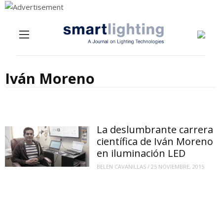
Menu
Skip to content
Iván Moreno
La deslumbrante carrera
científica de Iván Moreno
en iluminación LED
BELEN CAVANILLAS
/
25 NOVIEMBRE, 2015