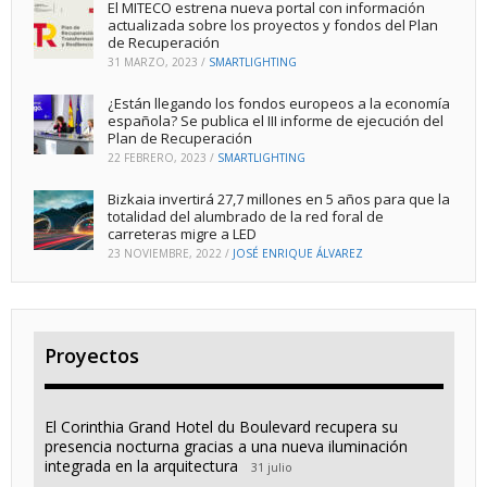
El MITECO estrena nueva portal con información
actualizada sobre los proyectos y fondos del Plan
de Recuperación
31 MARZO, 2023
/
SMARTLIGHTING
¿Están llegando los fondos europeos a la economía
española? Se publica el III informe de ejecución del
Plan de Recuperación
22 FEBRERO, 2023
/
SMARTLIGHTING
Bizkaia invertirá 27,7 millones en 5 años para que la
totalidad del alumbrado de la red foral de
carreteras migre a LED
23 NOVIEMBRE, 2022
/
JOSÉ ENRIQUE ÁLVAREZ
Proyectos
El Corinthia Grand Hotel du Boulevard recupera su
presencia nocturna gracias a una nueva iluminación
integrada en la arquitectura
31 julio