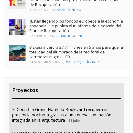
de Recuperación
31 MARZO, 2023
/
SMARTLIGHTING
¿Están llegando los fondos europeos a la economía
española? Se publica el III informe de ejecución del
Plan de Recuperación
22 FEBRERO, 2023
/
SMARTLIGHTING
Bizkaia invertirá 27,7 millones en 5 años para que la
totalidad del alumbrado de la red foral de
carreteras migre a LED
23 NOVIEMBRE, 2022
/
JOSÉ ENRIQUE ÁLVAREZ
Proyectos
El Corinthia Grand Hotel du Boulevard recupera su
presencia nocturna gracias a una nueva iluminación
integrada en la arquitectura
31 julio