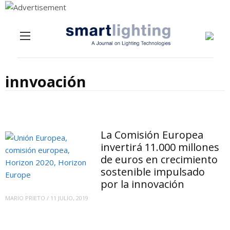
Menu
Skip to content
innvoación
La Comisión Europea
invertirá 11.000 millones
de euros en crecimiento
sostenible impulsado
por la innovación
MARIO PRIETO
/
11 JULIO, 2019