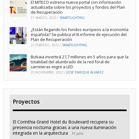
El MITECO estrena nueva portal con información
actualizada sobre los proyectos y fondos del Plan
de Recuperación
31 MARZO, 2023
/
SMARTLIGHTING
¿Están llegando los fondos europeos a la economía
española? Se publica el III informe de ejecución del
Plan de Recuperación
22 FEBRERO, 2023
/
SMARTLIGHTING
Bizkaia invertirá 27,7 millones en 5 años para que la
totalidad del alumbrado de la red foral de
carreteras migre a LED
23 NOVIEMBRE, 2022
/
JOSÉ ENRIQUE ÁLVAREZ
Proyectos
El Corinthia Grand Hotel du Boulevard recupera su
presencia nocturna gracias a una nueva iluminación
integrada en la arquitectura
31 julio